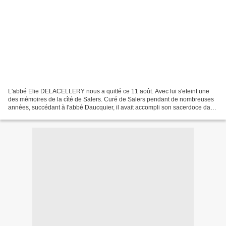
L'abbé Elie DELACELLERY nous a quitté ce 11 août. Avec lui s'eteint une
des mémoires de la cîté de Salers. Curé de Salers pendant de nombreuses
années, succédant à l'abbé Daucquier, il avait accompli son sacerdoce dans
les alentours puisqu'il avait été...