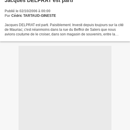
Jacques DELPRAT est parti
Publié le 02/10/2006 à 00:00
Par
Cédric TARTAUD-GINESTE
Jacques DELPRAT est parti. Paisiblement. Investi depuis toujours sur la cité
de Mauriac; c'est néanmoins dans la rue du Beffroi de Salers que nous
avions coutume de le croiser, dans son magasin de souvenirs, entre la
Boulangerie Prat et le Rétro de Jean-Charles....