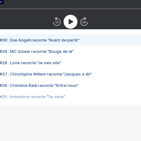
#30 : Eve Angeli raconte "Avant de partir"
#29 : MC Solaar raconte "Bouge de là"
28 : Lorie raconte "Je vais vite"
#27 : Christophe Willem raconte "Jacques a dit"
#26 : Chimène Badi raconte "Entre nous"
#25 : Indochine raconte "3e sexe"
#24 : Zaho raconte "C'est chelou"
#23 : Patrick Bruel raconte "Au café des délices"
#22 : Kyo raconte "Le chemin"