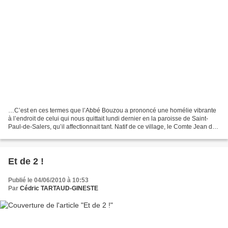
…C’est en ces termes que l’Abbé Bouzou a prononcé une homélie vibrante
à l’endroit de celui qui nous quittait lundi dernier en la paroisse de Saint-
Paul-de-Salers, qu’il affectionnait tant. Natif de ce village, le Comte Jean de
Roquemaurel y était resté...
Et de 2 !
Publié le 04/06/2010 à 10:53
Par
Cédric TARTAUD-GINESTE