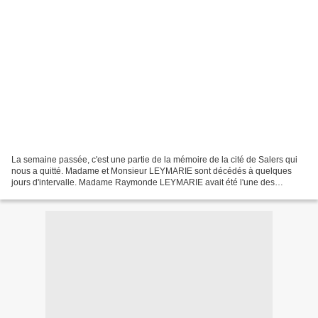
La semaine passée, c'est une partie de la mémoire de la cité de Salers qui
nous a quitté. Madame et Monsieur LEYMARIE sont décédés à quelques
jours d'intervalle. Madame Raymonde LEYMARIE avait été l'une des
fondatrices de notre très célèbre troupe folklorique...