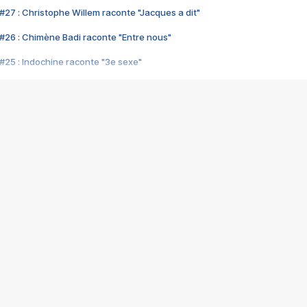
#27 : Christophe Willem raconte "Jacques a dit"
#26 : Chimène Badi raconte "Entre nous"
#25 : Indochine raconte "3e sexe"
#24 : Zaho raconte "C'est chelou"
#23 : Patrick Bruel raconte "Au café des délices"
#22 : Kyo raconte "Le chemin"
#21 : Nolwenn Leroy raconte "Cassé"
#20 : Patrick Hernandez raconte "Born to be alive"
#19 : Lorie raconte "Près de moi"
#18 : Michael Jones raconte "A nos actes manqués" (avec Jean-Jacque
#17 : Khaled raconte "Aïcha"
#16 : Corneille raconte "Parce qu'on vient de loin"