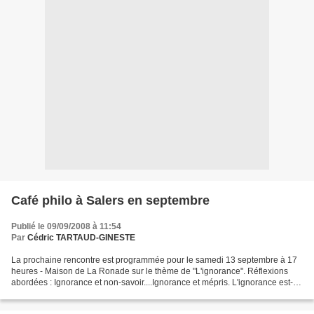
Café philo à Salers en septembre
Publié le 09/09/2008 à 11:54
Par
Cédric TARTAUD-GINESTE
La prochaine rencontre est programmée pour le samedi 13 septembre à 17
heures - Maison de La Ronade sur le thème de "L'ignorance". Réflexions
abordées : Ignorance et non-savoir....Ignorance et mépris. L'ignorance est-
elle confortable ? Ignorance, source...