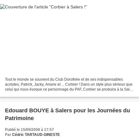
Tout le monde se souvient du Club Dorothée et de ses indispensables
acolytes, Patrick, Jacky, Ariane et ... Corbier ! Dans un style plus sérieux que
celui qui nous évoque ce personnage du PAF, Corbier se produira à la Salle
des Fêtes de Salers . Humoriste...
Edouard BOUYE à Salers pour les Journées du
Patrimoine
Publié le 15/09/2008 à 17:57
Par
Cédric TARTAUD-GINESTE