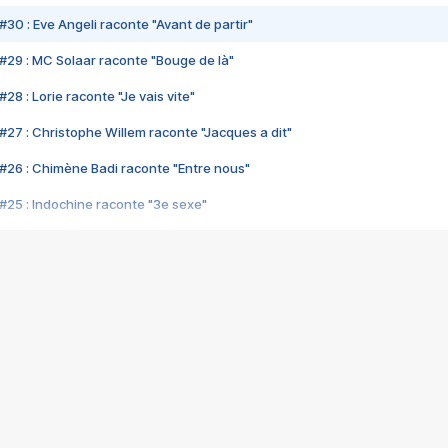
#30 : Eve Angeli raconte "Avant de partir"
#29 : MC Solaar raconte "Bouge de là"
28 : Lorie raconte "Je vais vite"
#27 : Christophe Willem raconte "Jacques a dit"
#26 : Chimène Badi raconte "Entre nous"
#25 : Indochine raconte "3e sexe"
#24 : Zaho raconte "C'est chelou"
#23 : Patrick Bruel raconte "Au café des délices"
#22 : Kyo raconte "Le chemin"
#21 : Nolwenn Leroy raconte "Cassé"
#20 : Patrick Hernandez raconte "Born to be alive"
#19 : Lorie raconte "Près de moi"