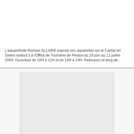
L'aquarelliste Romain ALLAIRE expose ses aquarelles sur le Cantal (et
Salers surtout !) à l'Office de Tourisme de Pleaux du 29 juin au 11 juillet
2009. Ouverture de 10H à 12H et de 14H à 19H. Retrouvez le blog de
Romain en cliquant sur la photo ci-de...