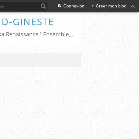
Connexion
+
Créer mon blog
UD-GINESTE
Salers, cîté millénaire pétrie d'histoires et de traditions; le XXIème siècle sonnera sa Renaissance ! Ensemble, ayons à cœur de faire revivre Salers