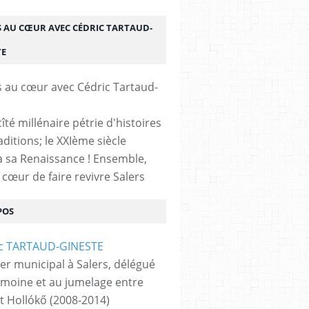
S AU CŒUR AVEC CÉDRIC TARTAUD-
TE
cîté millénaire pétrie d'histoires
aditions; le XXIème siècle
 sa Renaissance ! Ensemble,
 cœur de faire revivre Salers
POS
ler municipal à Salers, délégué
imoine et au jumelage entre
et Hollókő (2008-2014)