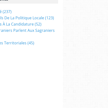
é
(237)
ls De La Politique Locale
(123)
s À La Candidature
(52)
raniers Parlent Aux Sagraniers
ves Territoriales
(45)