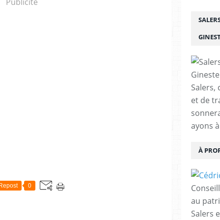
Publicité
SALER
GINES
Salers, 
et de tr
sonnera
ayons à
À PRO
Repost
0
Conseil
au patr
Salers 