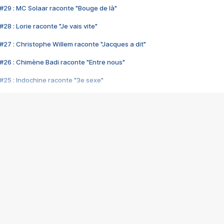
#29 : MC Solaar raconte "Bouge de là"
28 : Lorie raconte "Je vais vite"
#27 : Christophe Willem raconte "Jacques a dit"
#26 : Chimène Badi raconte "Entre nous"
#25 : Indochine raconte "3e sexe"
#24 : Zaho raconte "C'est chelou"
#23 : Patrick Bruel raconte "Au café des délices"
#22 : Kyo raconte "Le chemin"
#21 : Nolwenn Leroy raconte "Cassé"
#20 : Patrick Hernandez raconte "Born to be alive"
#19 : Lorie raconte "Près de moi"
#18 : Michael Jones raconte "A nos actes manqués" (avec Jean-Jacque