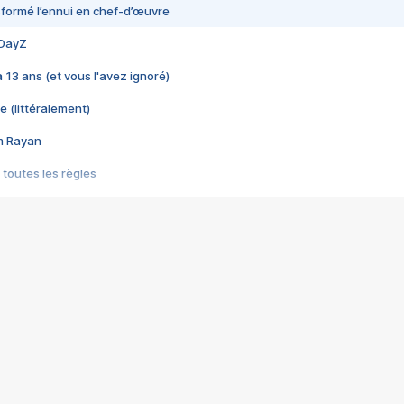
nsformé l’ennui en chef-d’œuvre
 DayZ
 a 13 ans (et vous l'avez ignoré)
e (littéralement)
im Rayan
 toutes les règles
s les jeux vidéo
us choquant de Rockstar ? - Le scandale BULLY
e plus moche de Steam
du RÊVE tourne au CAUCHEMAR
pendant 8 heures
it… à tort
umiliés par un jeu vidéo