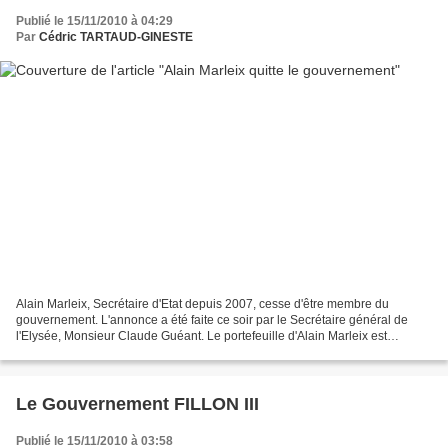
Publié le 15/11/2010 à 04:29
Par
Cédric TARTAUD-GINESTE
Alain Marleix, Secrétaire d'Etat depuis 2007, cesse d'être membre du
gouvernement. L'annonce a été faite ce soir par le Secrétaire général de
l'Elysée, Monsieur Claude Guéant. Le portefeuille d'Alain Marleix est
désormaix dévolu à Monsieur Philippe Richert...
Le Gouvernement FILLON III
Publié le 15/11/2010 à 03:58