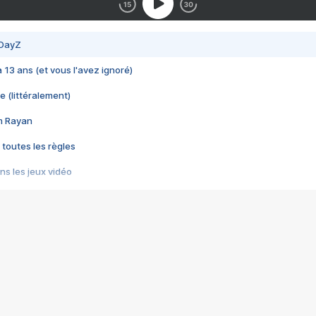
 DayZ
 a 13 ans (et vous l'avez ignoré)
e (littéralement)
im Rayan
 toutes les règles
s les jeux vidéo
us choquant de Rockstar ? - Le scandale BULLY
e plus moche de Steam
du RÊVE tourne au CAUCHEMAR
pendant 8 heures
it… à tort