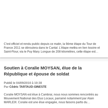
C'est officiel et rendu public depuis ce matin, la 9ème étape du Tour de
France 2011 se déroulera dans le Cantal. L'étape mettra en lien Issoire et
Saint-Flour, via le Puy Mary. Longue de 208 kilomètres, cette étape est
classée difficile, notamment du...
Soutien à Coralie MOYSAN, élue de la
République et épouse de soldat
Publié le 04/09/2010 à 10:38
Par
Cédric TARTAUD-GINESTE
Coralie MOYSAN est élue à Cambrai, nous nous sommes rencontrés au
Mouvement National des Elus Locaux, parrainé notamment par Alain
MARLEIX. Coralie est une élue engagée, nous faisons partis du
Rassemblement des Jeunes Elus de France. En marge de cela,...