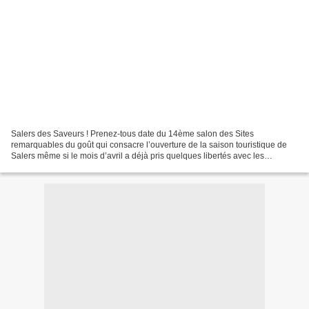
Salers des Saveurs ! Prenez-tous date du 14ème salon des Sites
remarquables du goût qui consacre l’ouverture de la saison touristique de
Salers même si le mois d’avril a déjà pris quelques libertés avec les
températures. Les 29 avril (de 14H à 19H), 30...