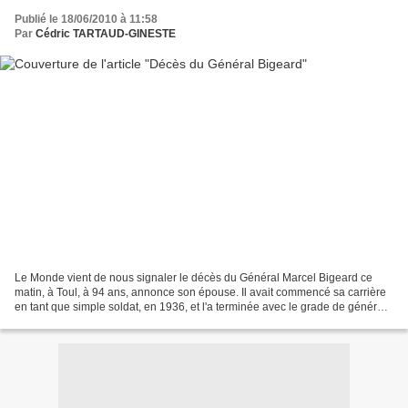
Publié le 18/06/2010 à 11:58
Par
Cédric TARTAUD-GINESTE
Le Monde vient de nous signaler le décès du Général Marcel Bigeard ce
matin, à Toul, à 94 ans, annonce son épouse. Il avait commencé sa carrière
en tant que simple soldat, en 1936, et l'a terminée avec le grade de général
de corps d'armée, en 1976. Le...