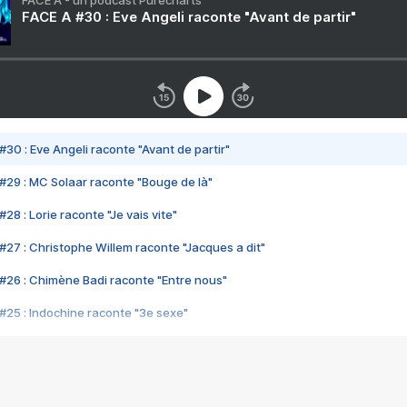
FACE A - un podcast Purecharts
FACE A #30 : Eve Angeli raconte "Avant de partir"
#30 : Eve Angeli raconte "Avant de partir"
#29 : MC Solaar raconte "Bouge de là"
28 : Lorie raconte "Je vais vite"
#27 : Christophe Willem raconte "Jacques a dit"
#26 : Chimène Badi raconte "Entre nous"
#25 : Indochine raconte "3e sexe"
#24 : Zaho raconte "C'est chelou"
#23 : Patrick Bruel raconte "Au café des délices"