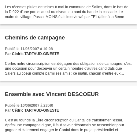
Les récentes pluies ont mises à mal la commune de Salins, dans le bas de
la D 922 d'une part et aussi au niveau du pont du bar de la cascade. Le
maire du village, Pascal MOINS était interviewé par TF1 (aller à la 8ème
minute) pour faire un état des lieux....
Chemins de campagne
Publié le 11/06/2007 à 10:08
Par
Cédric TARTAUD-GINESTE
Certes notre circonscription est dégagée des obligations de campagne, c'est
une occasion pour découvrir un certain nombre d'autres candidats que
Salers au coeur compte parmi ses amis ; ce matin, chacun d'entre eux
repartait en campagne sur les marchés,...
Ensemble avec Vincent DESCOEUR
Publié le 10/06/2007 à 23:40
Par
Cédric TARTAUD-GINESTE
C'est au tour de la 1ère circonscription du Cantal de transformer l'essai.
Après une campagne digne, il faut savoir désormais se rassembler pour
gagner et clairement engager le Cantal dans le projet présidentiel et
gouvernemental. Vincent DESCOEUR, président...