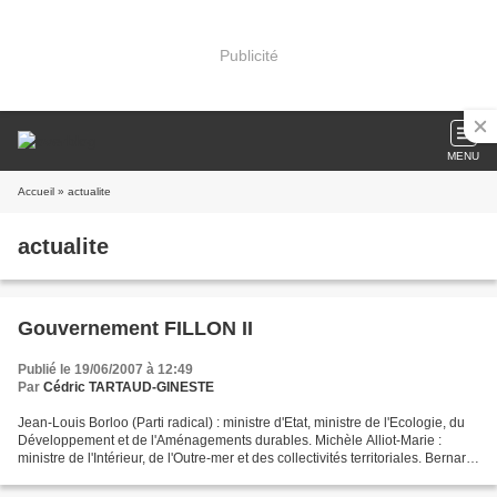
Publicité
MENU
Accueil
» actualite
actualite
Gouvernement FILLON II
Publié le 19/06/2007 à 12:49
Par
Cédric TARTAUD-GINESTE
Jean-Louis Borloo (Parti radical) : ministre d'Etat, ministre de l'Ecologie, du
Développement et de l'Aménagements durables. Michèle Alliot-Marie :
ministre de l'Intérieur, de l'Outre-mer et des collectivités territoriales. Bernard
Kouchner (PS) : ministre...