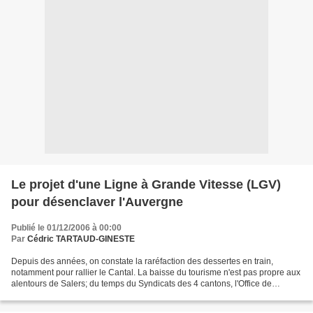
Le projet d'une Ligne à Grande Vitesse (LGV)
pour désenclaver l'Auvergne
Publié le 01/12/2006 à 00:00
Par
Cédric TARTAUD-GINESTE
Depuis des années, on constate la raréfaction des dessertes en train,
notamment pour rallier le Cantal. La baisse du tourisme n'est pas propre aux
alentours de Salers; du temps du Syndicats des 4 cantons, l'Office de
tourisme dépassait les 50000 passages...