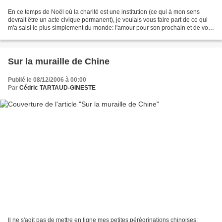
En ce temps de Noël où la charité est une institution (ce qui à mon sens
devrait être un acte civique permanent), je voulais vous faire part de ce qui
m'a saisi le plus simplement du monde: l'amour pour son prochain et de voir
qu'il existe encore des...
Sur la muraille de Chine
Publié le 08/12/2006 à 00:00
Par
Cédric TARTAUD-GINESTE
Il ne s'agit pas de mettre en ligne mes petites pérégrinations chinoises;