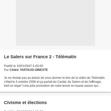
Le Salers sur France 2 - Télématin
Publié le 16/01/2007 à 00:00
Par
Cédric TARTAUD-GINESTE
Je ne résiste pas au plaisir de vous donner le lien de la vidéo de Télématin,
c'était le 4 octobre 2006 et ça parlait du Cantal, du Salers et de l'affinage,
bref un régal ! Une jolie promotion de notre terroir en basse saison qui
meritait d'être saluée,...
Civisme et élections