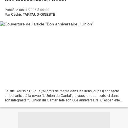
Publié le 08/11/2006 à 00:00
Par
Cédric TARTAUD-GINESTE
Le site Reussir 15 (que j'ai omis de mettre dans les liens, oups !) consacre
un bel article à la revue "L'Union du Cantal", je vous le retranscris ici dans
son intégralité "L´Union du Cantal" fête son 60e anniversaire. C´est en effet
le 3 mars 1946 que...