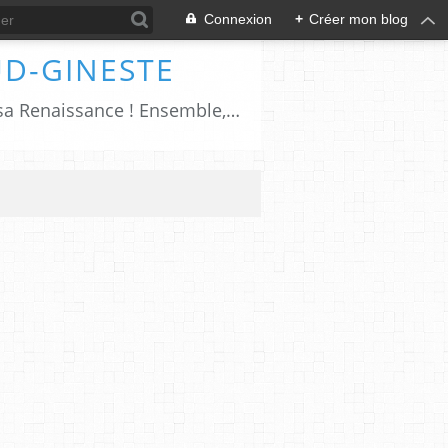
Connexion
+
Créer mon blog
UD-GINESTE
Salers, cîté millénaire pétrie d'histoires et de traditions; le XXIème siècle sonnera sa Renaissance ! Ensemble, ayons à cœur de faire revivre Salers