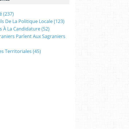
é
(237)
ls De La Politique Locale
(123)
s À La Candidature
(52)
raniers Parlent Aux Sagraniers
ves Territoriales
(45)