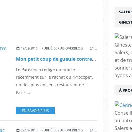
SALER
GINES
19/02/2016
PUBLIÉ DEPUIS OVERBLOG
…
Salers, 
Mon petit coup de gueule contre le Parisien !
et de tr
sonnera
Le Parisien a rédigé un article
ayons à
récemment sur le rachat du "Procope",
un des plus anciens restaurant de
À PRO
Paris,...
EN SAVOIR PLUS
Conseil
au patr
Salers 
29/09/2015
PUBLIÉ DEPUIS OVERBLOG
…