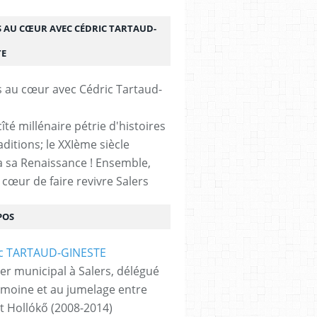
S AU CŒUR AVEC CÉDRIC TARTAUD-
TE
cîté millénaire pétrie d'histoires
aditions; le XXIème siècle
 sa Renaissance ! Ensemble,
 cœur de faire revivre Salers
POS
ler municipal à Salers, délégué
imoine et au jumelage entre
et Hollókő (2008-2014)