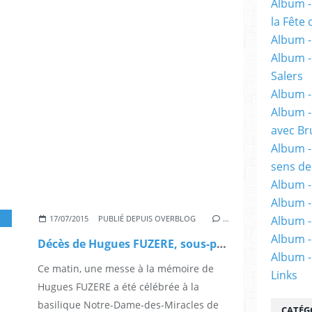
Album -
la Fête 
Album - 
Album -
Salers
Album -
Album -
avec Br
Album -
sens de
Album -
Album -
17/07/2015
PUBLIÉ DEPUIS OVERBLOG
…
Album -
Album -
Décès de Hugues FUZERE, sous-préfet de Mauriac
Album -
Ce matin, une messe à la mémoire de
Links
Hugues FUZERE a été célébrée à la
basilique Notre-Dame-des-Miracles de
CATÉG