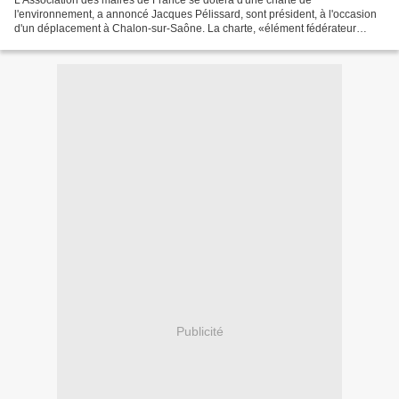
L'Association des maires de France se dotera d'une charte de
l'environnement, a annoncé Jacques Pélissard, sont président, à l'occasion
d'un déplacement à Chalon-sur-Saône. La charte, «élément fédérateur
permettant de mutualiser les expériences», selon...
Publicité