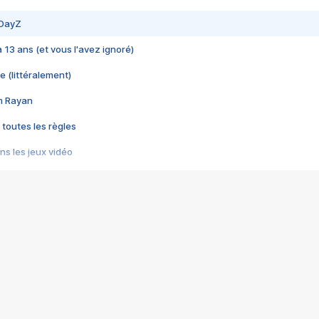
 DayZ
 a 13 ans (et vous l'avez ignoré)
e (littéralement)
im Rayan
 toutes les règles
s les jeux vidéo
us choquant de Rockstar ? - Le scandale BULLY
e plus moche de Steam
du RÊVE tourne au CAUCHEMAR
pendant 8 heures
it… à tort
umiliés par un jeu vidéo