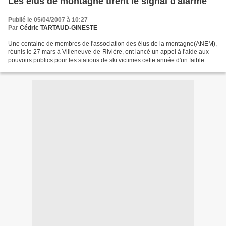
Les élus de montagne tirent le signal d'alarme
Publié le 05/04/2007 à 10:27
Par
Cédric TARTAUD-GINESTE
Une centaine de membres de l'association des élus de la montagne(ANEM),
réunis le 27 mars à Villeneuve-de-Rivière, ont lancé un appel à l'aide aux
pouvoirs publics pour les stations de ski victimes cette année d'un faible
enneigement. "Nous demandons...