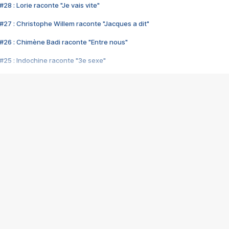
28 : Lorie raconte "Je vais vite"
#27 : Christophe Willem raconte "Jacques a dit"
#26 : Chimène Badi raconte "Entre nous"
#25 : Indochine raconte "3e sexe"
#24 : Zaho raconte "C'est chelou"
#23 : Patrick Bruel raconte "Au café des délices"
#22 : Kyo raconte "Le chemin"
#21 : Nolwenn Leroy raconte "Cassé"
#20 : Patrick Hernandez raconte "Born to be alive"
#19 : Lorie raconte "Près de moi"
#18 : Michael Jones raconte "A nos actes manqués" (avec Jean-Jacque
#17 : Khaled raconte "Aïcha"
#16 : Corneille raconte "Parce qu'on vient de loin"