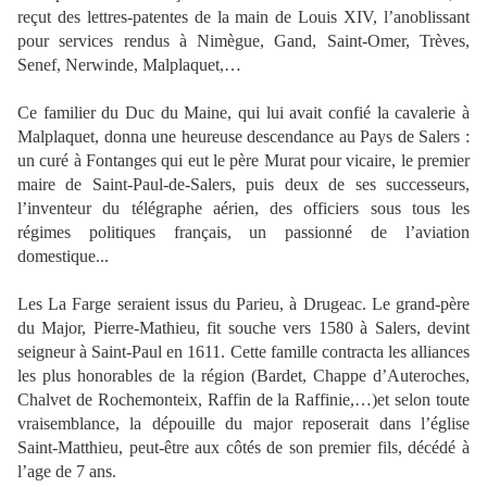
reçut des lettres-patentes de la main de Louis XIV, l’anoblissant
pour services rendus à Nimègue, Gand, Saint-Omer, Trèves,
Senef, Nerwinde, Malplaquet,…
Ce familier du Duc du Maine, qui lui avait confié la cavalerie à
Malplaquet, donna une heureuse descendance au Pays de Salers :
un curé à Fontanges qui eut le père Murat pour vicaire, le premier
maire de Saint-Paul-de-Salers, puis deux de ses successeurs,
l’inventeur du télégraphe aérien, des officiers sous tous les
régimes politiques français, un passionné de l’aviation
domestique...
Les La Farge seraient issus du Parieu, à Drugeac. Le grand-père
du Major, Pierre-Mathieu, fit souche vers 1580 à Salers, devint
seigneur à Saint-Paul en 1611. Cette famille contracta les alliances
les plus honorables de la région (Bardet, Chappe d’Auteroches,
Chalvet de Rochemonteix, Raffin de la Raffinie,…)et selon toute
vraisemblance, la dépouille du major reposerait dans l’église
Saint-Matthieu, peut-être aux côtés de son premier fils, décédé à
l’age de 7 ans.