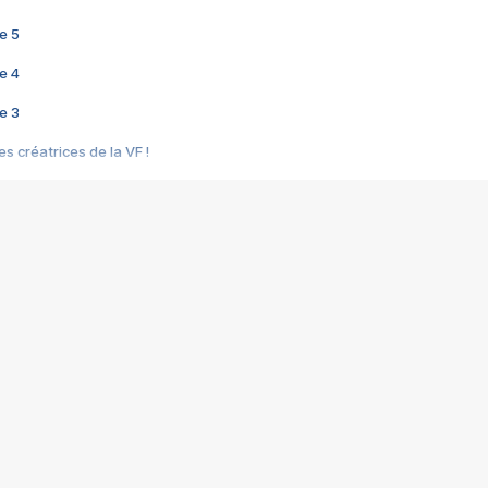
e 5
e 4
e 3
s créatrices de la VF !
e 2
e 1
e Mektoub My Love arrive enfin ! Rencontre avec Shaïn Boumedine et Sal
i : après Toni en famille
elle réalise le bouleversant Dites lui que je l'aime
ais ! Rencontre autour de Vie privée de Rebecca Zlotowski
 de Marguerite, Grave... Rencontre avec Ella Rumpf
 Les Rêveurs, un film intime sur la santé mentale