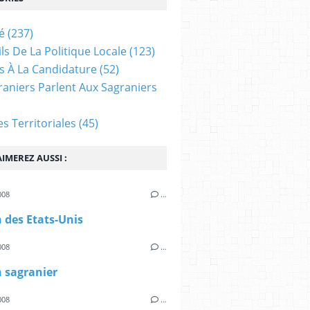
é
(237)
ls De La Politique Locale
(123)
s À La Candidature
(52)
raniers Parlent Aux Sagraniers
ves Territoriales
(45)
IMEREZ AUSSI :
008
…
 des Etats-Unis
008
…
 sagranier
008
…