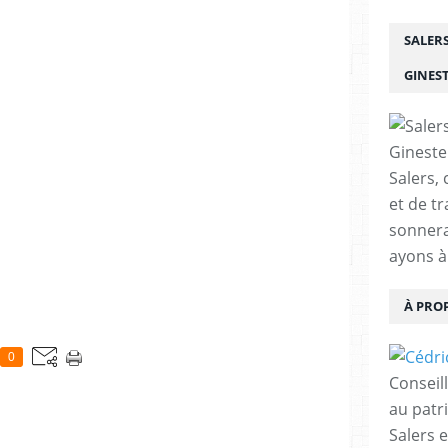
SALER
GINES
Salers, 
et de tr
sonnera
ayons à
À PRO
0
Conseil
au patr
Salers 