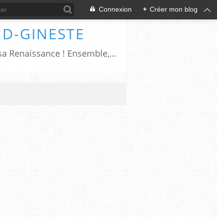
Connexion
+
Créer mon blog
UD-GINESTE
Salers, cîté millénaire pétrie d'histoires et de traditions; le XXIème siècle sonnera sa Renaissance ! Ensemble, ayons à cœur de faire revivre Salers