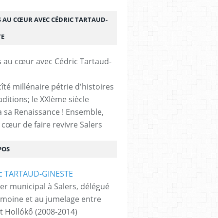
S AU CŒUR AVEC CÉDRIC TARTAUD-
TE
cîté millénaire pétrie d'histoires
aditions; le XXIème siècle
 sa Renaissance ! Ensemble,
 cœur de faire revivre Salers
POS
ler municipal à Salers, délégué
imoine et au jumelage entre
et Hollókő (2008-2014)