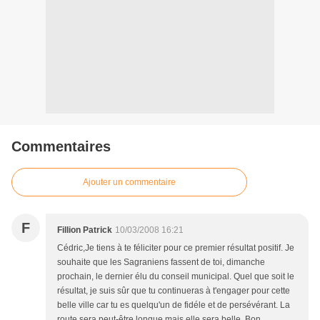
Commentaires
Ajouter un commentaire
F
Fillion Patrick
10/03/2008 16:21
Cédric,Je tiens à te féliciter pour ce premier résultat positif. Je
souhaite que les Sagraniens fassent de toi, dimanche
prochain, le dernier élu du conseil municipal. Quel que soit le
résultat, je suis sûr que tu continueras à t'engager pour cette
belle ville car tu es quelqu'un de fidéle et de persévérant. La
route sera peut-être longue mais elle sera belle. Bon