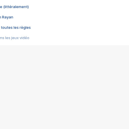
e (littéralement)
im Rayan
 toutes les règles
s les jeux vidéo
us choquant de Rockstar ? - Le scandale BULLY
e plus moche de Steam
du RÊVE tourne au CAUCHEMAR
pendant 8 heures
it… à tort
umiliés par un jeu vidéo
ire - Final Fantasy 8
ti un empire - Age of Empires