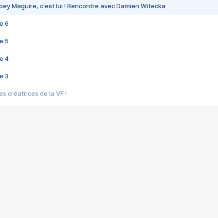
bey Maguire, c'est lui ! Rencontre avec Damien Witecka
e 6
e 5
e 4
e 3
s créatrices de la VF !
e 2
e 1
e Mektoub My Love arrive enfin ! Rencontre avec Shaïn Boumedine et Sal
i : après Toni en famille
elle réalise le bouleversant Dites lui que je l'aime
ais ! Rencontre autour de Vie privée de Rebecca Zlotowski
 de Marguerite, Grave... Rencontre avec Ella Rumpf