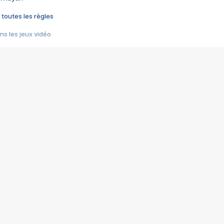
 toutes les règles
s les jeux vidéo
us choquant de Rockstar ? - Le scandale BULLY
e plus moche de Steam
du RÊVE tourne au CAUCHEMAR
pendant 8 heures
it… à tort
umiliés par un jeu vidéo
ire - Final Fantasy 8
ti un empire - Age of Empires
story DOFUS
tard, il crée l'un des pires jeux de tous les temps, MindsEye.