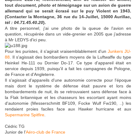
tout
document, photo et témoignage
sur un avion de guerre
allemand qui se serait écrasé sur le puy Violent en 1943.
(Contacter la Montagne, 36 rue du 14-Juillet, 15000 Aurillac,
tél : 04.71.45.40.20
).
A titre personnel, j'ai une photo de la queue de l'avion en
question, récupérée dans un vide-grenier en 2005 que j'adresse
à Mr LEDYS d'ici peu.
Pour les puristes, il s'agirait vraisemblablement d'un
Junkers JU-
88
. Il s'agissait des bombardiers moyens de la Luftwaffe du type
Heinkel He-111 ou Dornier Do-17. Ce type d'appareil était en
service depuis 1939, puisqu'il a fait les campagnes de Pologne,
de France et d'Angleterre.
Il s'agissait d'appareils d'une autonomie correcte pour l'époque
mais dont le système de défense était pauvre et lors de
bombardements de nuit, ils se retrouvaient sans défense face à
la Flak britannique et les chasseurs les escortant ayant moins
d'autonomie (Messerschmitt BF109, Focke Wulf Fw190, ..) les
rendaient proies faciles face aux Hawker hurricane et aux
Supermarine Spitfire
.
Cédric TG
Junior de l'
Aéro-club de France