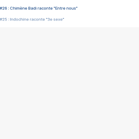
#26 : Chimène Badi raconte "Entre nous"
#25 : Indochine raconte "3e sexe"
#24 : Zaho raconte "C'est chelou"
#23 : Patrick Bruel raconte "Au café des délices"
#22 : Kyo raconte "Le chemin"
#21 : Nolwenn Leroy raconte "Cassé"
#20 : Patrick Hernandez raconte "Born to be alive"
#19 : Lorie raconte "Près de moi"
#18 : Michael Jones raconte "A nos actes manqués" (avec Jean-Jacque
#17 : Khaled raconte "Aïcha"
#16 : Corneille raconte "Parce qu'on vient de loin"
#15 : Indochine raconte "L'aventurier"