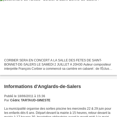
CORBIER SERA EN CONCERT A LA SALLE DES FETES DE SAINT-
BONNET-DE-SALERS LE SAMEDI 2 JUILLET A 20H30 Auteur compositeur
interprète François Corbier a commencé sa carrière en cabaret : de l'Écluse
à l'Olympia. Après 14 ans de télévision aux cotés de Dorothée,...
Informations d'Anglards-de-Salers
Publié le 18/06/2011 à 15:36
Par
Cédric TARTAUD-GINESTE
La municipalité organise des sorties piscine les mercredis 22 & 29 juin pour
les enfants dès 6 ans. Départ devant la mairie à 15 heures, retour devant la