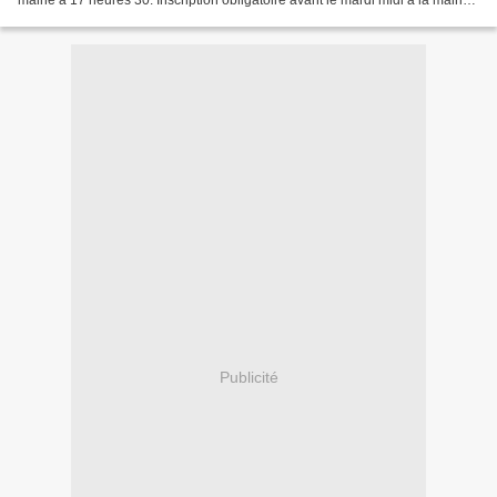
mairie à 17 heures 30. Inscription obligatoire avant le mardi midi à la mairie
(04.71.40.00.02.)...
Publicité