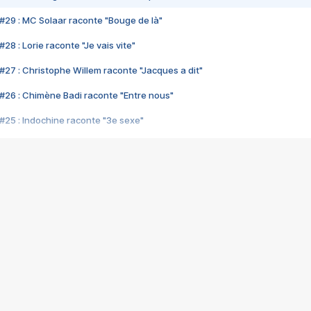
#29 : MC Solaar raconte "Bouge de là"
28 : Lorie raconte "Je vais vite"
#27 : Christophe Willem raconte "Jacques a dit"
#26 : Chimène Badi raconte "Entre nous"
#25 : Indochine raconte "3e sexe"
#24 : Zaho raconte "C'est chelou"
#23 : Patrick Bruel raconte "Au café des délices"
#22 : Kyo raconte "Le chemin"
#21 : Nolwenn Leroy raconte "Cassé"
#20 : Patrick Hernandez raconte "Born to be alive"
#19 : Lorie raconte "Près de moi"
#18 : Michael Jones raconte "A nos actes manqués" (avec Jean-Jacque