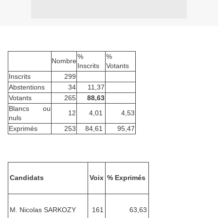
%
%
Nombre
Inscrits
Votants
Inscrits
299
Abstentions
34
11,37
Votants
265
88,63
Blancs ou
12
4,01
4,53
nuls
Exprimés
253
84,61
95,47
Candidats
Voix
% Exprimés
M. Nicolas SARKOZY
161
63,63