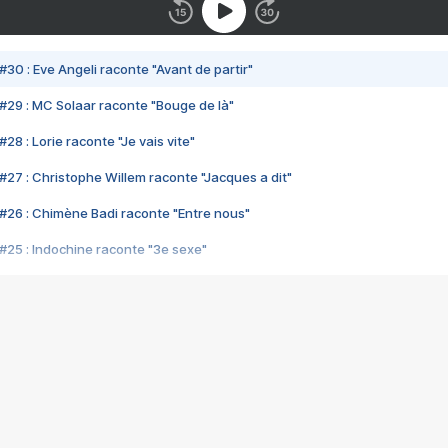
#30 : Eve Angeli raconte "Avant de partir"
#29 : MC Solaar raconte "Bouge de là"
28 : Lorie raconte "Je vais vite"
#27 : Christophe Willem raconte "Jacques a dit"
#26 : Chimène Badi raconte "Entre nous"
#25 : Indochine raconte "3e sexe"
#24 : Zaho raconte "C'est chelou"
#23 : Patrick Bruel raconte "Au café des délices"
#22 : Kyo raconte "Le chemin"
#21 : Nolwenn Leroy raconte "Cassé"
#20 : Patrick Hernandez raconte "Born to be alive"