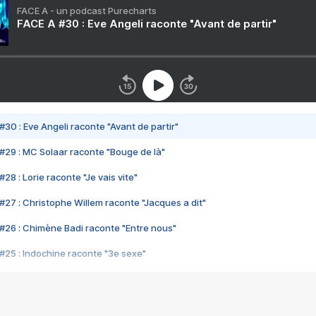
FACE A - un podcast Purecharts
FACE A #30 : Eve Angeli raconte "Avant de partir"
#30 : Eve Angeli raconte "Avant de partir"
#29 : MC Solaar raconte "Bouge de là"
28 : Lorie raconte "Je vais vite"
#27 : Christophe Willem raconte "Jacques a dit"
#26 : Chimène Badi raconte "Entre nous"
#25 : Indochine raconte "3e sexe"
#24 : Zaho raconte "C'est chelou"
#23 : Patrick Bruel raconte "Au café des délices"