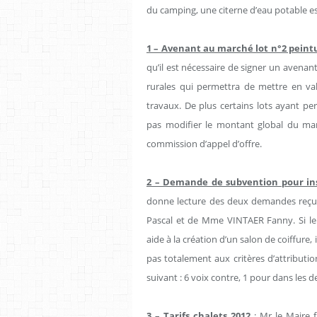
du camping, une citerne d’eau potable est 
1 – Avenant au marché lot n°2 peint
qu’il est nécessaire de signer un avenan
rurales qui permettra de mettre en va
travaux. De plus certains lots ayant pe
pas modifier le montant global du mar
commission d’appel d’offre.
2 – Demande de subvention pour ins
donne lecture des deux demandes reçu
Pascal et de Mme VINTAER Fanny. Si le C
aide à la création d’un salon de coiffure
pas totalement aux critères d’attributio
suivant : 6 voix contre, 1 pour dans les d
3 – Tarifs chalets 2012
: Mr le Maire f