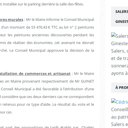
installée sur le parking derrière la salle des fêtes.
SALER
ures murales
: Mr le Maire informe le Conseil Municipal
GINES
t d’un montant de 53 476.43 € TTC au lot n° 2 peintures
leur les peintures anciennes découvertes pendant les
rmis de réaliser des économies, cet avenant ne devrait
ché. Le Conseil Municipal approuve la décision de la
Salers, 
et de tr
sonnera
ayons à
tallation de commerces et artisanat
: Mr le Maire
es en Mairie provenant respectivement de Mr GUINET
À PRO
onseil Municipal a été favorable à l’attribution d’une
, il considère que ces deux derniers cas ne correspondent
n retenus pour ce type d’aide. Le résultat du vote et le
Conseil
eux cas.
au patr
Salers 
ait part des propositions de tarifs établis par
Chalets