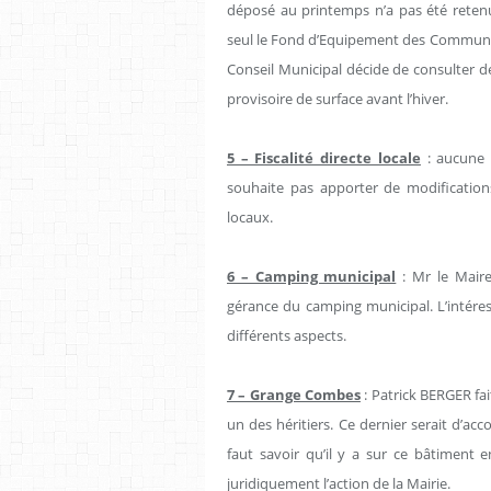
déposé au printemps n’a pas été retenu
seul le Fond d’Equipement des Communes 
Conseil Municipal décide de consulter d
provisoire de surface avant l’hiver.
5 – Fiscalité directe locale
: aucune d
souhaite pas apporter de modifications
locaux.
6 – Camping municipal
: Mr le Maire
gérance du camping municipal. L’intéres
différents aspects.
7 – Grange Combes
: Patrick BERGER fa
un des héritiers. Ce dernier serait d’ac
faut savoir qu’il y a sur ce bâtiment 
juridiquement l’action de la Mairie.