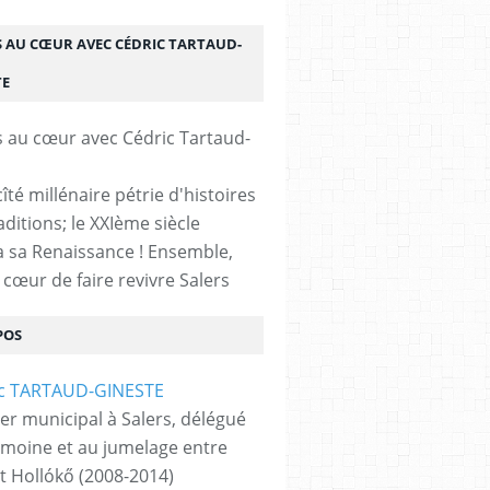
S AU CŒUR AVEC CÉDRIC TARTAUD-
TE
cîté millénaire pétrie d'histoires
aditions; le XXIème siècle
 sa Renaissance ! Ensemble,
 cœur de faire revivre Salers
POS
ler municipal à Salers, délégué
imoine et au jumelage entre
et Hollókő (2008-2014)