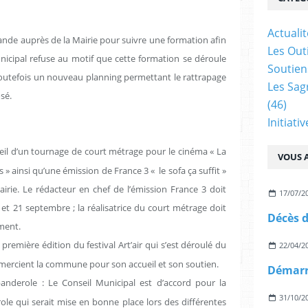
Actualit
nde auprès de la Mairie pour suivre une formation afin
Les Outi
nicipal refuse au motif que cette formation se déroule
Soutien
 Toutefois un nouveau planning permettant le rattrapage
Les Sag
sé.
(46)
Initiati
l d’un tournage de court métrage pour le cinéma « La
VOUS A
s » ainsi qu’une émission de France 3 « le sofa ça suffit »
irie. Le rédacteur en chef de l’émission France 3 doit
17/07/2
 et 21 septembre ; la réalisatrice du court métrage doit
ment.
première édition du festival Art’air qui s’est déroulé du
22/04/2
emercient la commune pour son accueil et son soutien.
banderole : Le Conseil Municipal est d’accord pour la
31/10/2
ole qui serait mise en bonne place lors des différentes