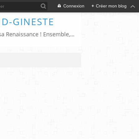
Connexion
+
Créer mon blog
UD-GINESTE
Salers, cîté millénaire pétrie d'histoires et de traditions; le XXIème siècle sonnera sa Renaissance ! Ensemble, ayons à cœur de faire revivre Salers