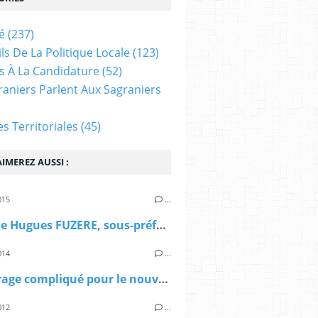
é
(237)
ls De La Politique Locale
(123)
s À La Candidature
(52)
raniers Parlent Aux Sagraniers
ves Territoriales
(45)
IMEREZ AUSSI :
015
…
Décès de Hugues FUZERE, sous-préfet de Mauriac
014
…
Démarrage compliqué pour le nouveau conseil
012
…