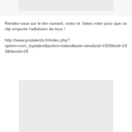
Rendez-vous sur le lien suivant, votez et faites voter pour que ce
clip emporte l'adhésion de tous !
http://www.postalents.fr/index.php?
option=com_toptalent&action=video&task=view&cid=1500&vid=19
3&Itemid=29