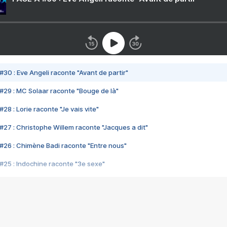
#30 : Eve Angeli raconte "Avant de partir"
#29 : MC Solaar raconte "Bouge de là"
28 : Lorie raconte "Je vais vite"
#27 : Christophe Willem raconte "Jacques a dit"
#26 : Chimène Badi raconte "Entre nous"
#25 : Indochine raconte "3e sexe"
#24 : Zaho raconte "C'est chelou"
#23 : Patrick Bruel raconte "Au café des délices"
#22 : Kyo raconte "Le chemin"