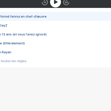
nsformé l’ennui en chef-d’œuvre
 DayZ
 a 13 ans (et vous l'avez ignoré)
e (littéralement)
im Rayan
 toutes les règles
s les jeux vidéo
us choquant de Rockstar ? - Le scandale BULLY
e plus moche de Steam
du RÊVE tourne au CAUCHEMAR
pendant 8 heures