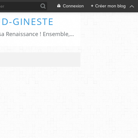
Connexion
+
Créer mon blog
UD-GINESTE
Salers, cîté millénaire pétrie d'histoires et de traditions; le XXIème siècle sonnera sa Renaissance ! Ensemble, ayons à cœur de faire revivre Salers