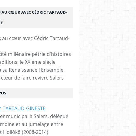
S AU CŒUR AVEC CÉDRIC TARTAUD-
TE
cîté millénaire pétrie d'histoires
aditions; le XXIème siècle
 sa Renaissance ! Ensemble,
 cœur de faire revivre Salers
POS
ler municipal à Salers, délégué
imoine et au jumelage entre
et Hollókő (2008-2014)