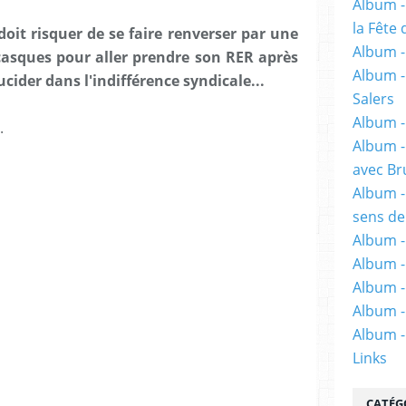
Album -
la Fête 
it risquer de se faire renverser par une
Album - 
asques pour aller prendre son RER après
Album -
rucider dans l'indifférence syndicale...
Salers
Album -
.
Album -
avec Br
Album -
sens de
Album -
Album -
Album -
Album -
Album -
Links
CATÉG