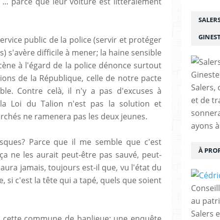
... parce que leur voiture est littéralement
SALER
GINES
ervice public de la police (servir et protéger
s) s'avère difficile à mener; la haine sensible
cène à l'égard de la police dénonce surtout
tions de la République, celle de notre pacte
Salers, 
le. Contre celà, il n'y a pas d'excuses à
et de tr
a Loi du Talion n'est pas la solution et
sonnera
rchés ne ramenera pas les deux jeunes.
ayons à
casques? Parce que il me semble que c'est
À PRO
 ça ne les aurait peut-être pas sauvé, peut-
aura jamais, toujours est-il que, vu l'état du
, si c'est la tête qui a tapé, quels que soient
Conseil
au patr
Salers 
de cette commune de banlieue; une enquête