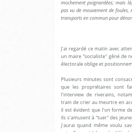
mochement poignardées; mais là, 
pas vu de mouvement de foules, 
transports en commun pour dénonce
J'ai regardé ce matin avec atten
un maire "socialiste" gêné de 
électorale oblige et positionnem
Plusieurs minutes sont consac
que les propriétaires sont f
l'interview de riverains, not
train de crier au meurtre en acc
il est évident que l'on forme d
ils s'amusent à "tuer" des jeune
j'aurai quand même voulu savo