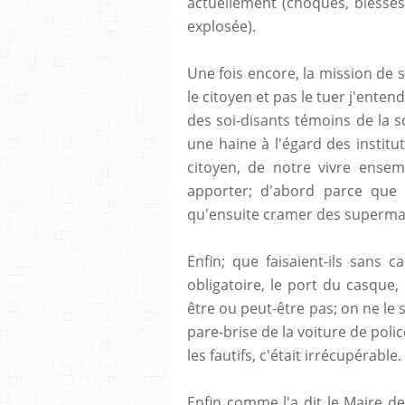
actuellement (choqués, bléssés 
explosée).
Une fois encore, la mission de s
le citoyen et pas le tuer j'entend
des soi-disants témoins de la s
une haine à l'égard des institu
citoyen, de notre vivre ensemb
apporter; d'abord parce que l
qu'ensuite cramer des superma
Enfin; que faisaient-ils sans 
obligatoire, le port du casque,
être ou peut-être pas; on ne le s
pare-brise de la voiture de police
les fautifs, c'était irrécupérable.
Enfin comme l'a dit le Maire 