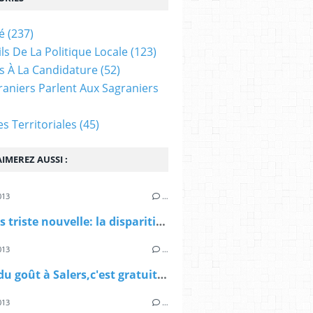
é
(237)
ls De La Politique Locale
(123)
s À La Candidature
(52)
raniers Parlent Aux Sagraniers
ves Territoriales
(45)
IMEREZ AUSSI :
013
…
Une très triste nouvelle: la disparition de Jean-Jacques TOUSSAINT
013
…
Le site du goût à Salers,c'est gratuit cette année!
013
…