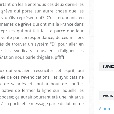
ourtant on les a entendus ces deux dernières
grève qui porte sur autre chose que les
s qu'ils représentent? C'est étonnant, en
emaines de grève qui ont mis la France dans
eprises qui ont fait faillite parce que leur
 la vente par correspondance; de ces milliers
gés de trouver un systèm "D" pour aller en
e les syndicats refusaient d'aligner les
? Et on nous parle d'égalité, pfffff
SUIVE
 qui voulaient ressuciter cet esprit; oui
hée de ces revendications; les syndicats ne
x de salariés et sont à bout de souffle.
tiative de fermer la ligne sur laquelle les
PAGES
oposée; ça aurait pourtant été une initiative
di à sa porte et le message parle de lui-même
Album -