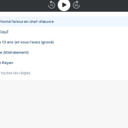
nsformé l’ennui en chef-d’œuvre
 DayZ
 a 13 ans (et vous l'avez ignoré)
e (littéralement)
im Rayan
 toutes les règles
s les jeux vidéo
us choquant de Rockstar ? - Le scandale BULLY
e plus moche de Steam
du RÊVE tourne au CAUCHEMAR
pendant 8 heures