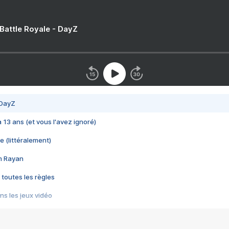
 Battle Royale - DayZ
 DayZ
 a 13 ans (et vous l'avez ignoré)
e (littéralement)
im Rayan
 toutes les règles
s les jeux vidéo
us choquant de Rockstar ? - Le scandale BULLY