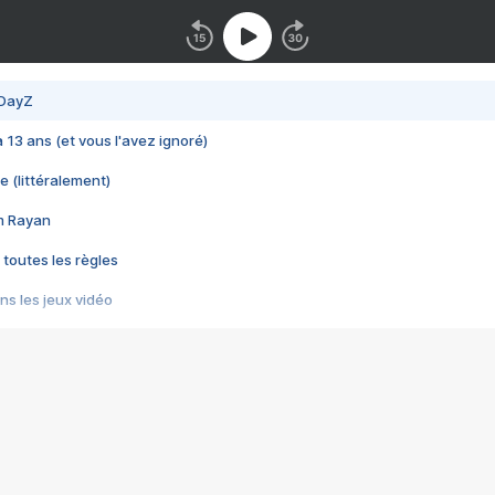
 DayZ
 a 13 ans (et vous l'avez ignoré)
e (littéralement)
im Rayan
 toutes les règles
s les jeux vidéo
us choquant de Rockstar ? - Le scandale BULLY
e plus moche de Steam
du RÊVE tourne au CAUCHEMAR
pendant 8 heures