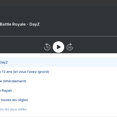
 Battle Royale - DayZ
 DayZ
 a 13 ans (et vous l'avez ignoré)
e (littéralement)
im Rayan
 toutes les règles
s les jeux vidéo