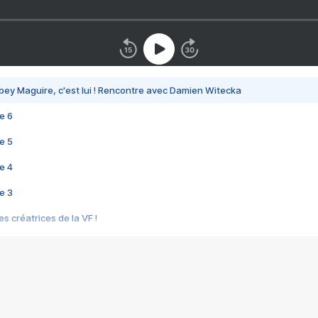
bey Maguire, c'est lui ! Rencontre avec Damien Witecka
e 6
e 5
e 4
e 3
s créatrices de la VF !
e 2
e 1
e Mektoub My Love arrive enfin ! Rencontre avec Shaïn Boumedine et Sal