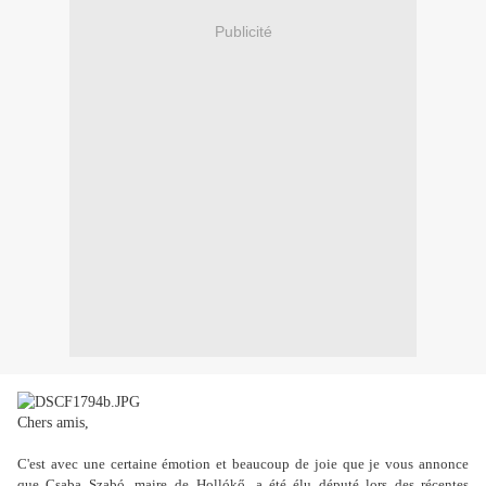
Publicité
Chers amis,
C'est avec une certaine émotion et beaucoup de joie que je vous annonce
que Csaba Szabó, maire de
Hollókő
, a été élu député lors des récentes